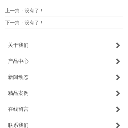
上一篇：没有了！
下一篇：没有了！
关于我们
产品中心
新闻动态
精品案例
在线留言
联系我们