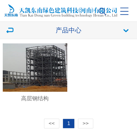
产品中心
高层钢结构
<<
1
>>